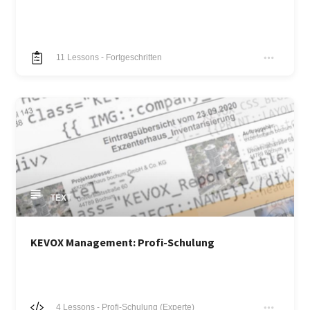
11
Lessons
-
Fortgeschritten
TEXT
KEVOX Management: Profi-Schulung
4
Lessons
-
Profi-Schulung (Experte)