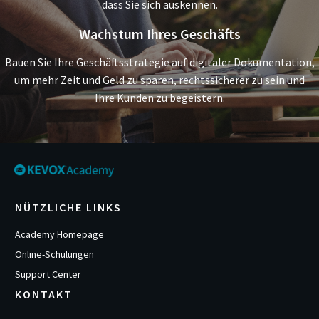
dass Sie sich auskennen.
Wachstum Ihres Geschäfts
Bauen Sie Ihre Geschäftsstrategie auf digitaler Dokumentation,
um mehr Zeit und Geld zu sparen, rechtssicherer zu sein und
Ihre Kunden zu begeistern.
NÜTZLICHE LINKS
Academy Homepage
Online-Schulungen
Support Center
KONTAKT