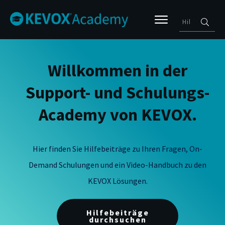
Willkommen in der
Support- und Schulungs-
Academy von KEVOX.
Hier finden Sie Hilfebeiträge zu Ihren Fragen, On-
Demand Schulungen und ein Video-Handbuch zu den
KEVOX Lösungen.
Hilfebeiträge
durchsuchen